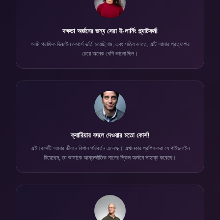
দক্ষতা অর্জনের জন্য সেরা ই-লার্নিং প্ল্যাটফর্ম!
আমি গ্রাফিক ডিজাইন কোর্সে ভর্তি হয়েছিলাম, এবং সত্যি বলতে, এটি আমার প্রত্যাশার
চেয়ে অনেক বেশি ভালো ছিল।
ক্যারিয়ার বদলে দেওয়ার মতো কোর্স!
এই কোর্সটি আমার জীবনে বিশাল পরিবর্তন এনেছে। এখানকার প্রশিক্ষকরা যে গাইডলাইন
দিয়েছেন, তা আমাকে আন্তর্জাতিক মানের স্কিল অর্জনে সাহায্য করেছে।