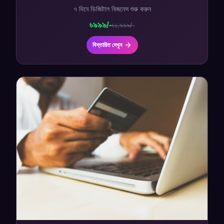
৭ দিনে ডিজিটাল বিজনেস শুরু করুন
৳
৯৯৯/-
৳
১,৯৯৯/-
বিস্তারিত দেখুন