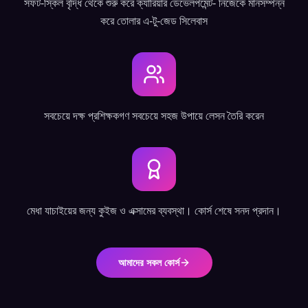
সফট-স্কিল বৃদ্ধি থেকে শুরু করে ক্যারিয়ার ডেভেলপমেন্ট- নিজেকে মানসম্পন্ন
করে তোলার এ-টু-জেড সিলেবাস
সবচেয়ে দক্ষ প্রশিক্ষকগণ সবচেয়ে সহজ উপায়ে লেসন তৈরি করেন
মেধা যাচাইয়ের জন্য কুইজ ও এক্সামের ব্যবস্থা। কোর্স শেষে সনদ প্রদান।
আমাদের সকল কোর্স