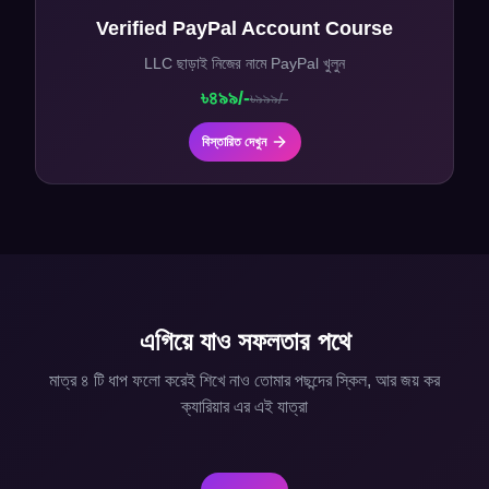
Verified PayPal Account Course
LLC ছাড়াই নিজের নামে PayPal খুলুন
৳
৪৯৯/-
৳
৯৯৯/-
বিস্তারিত দেখুন
এগিয়ে যাও সফলতার পথে
মাত্র ৪ টি ধাপ ফলো করেই শিখে নাও তোমার পছন্দের স্কিল, আর জয় কর
ক্যারিয়ার এর এই যাত্রা