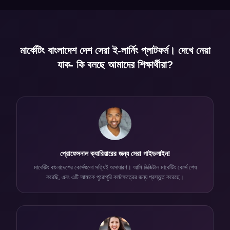
মার্কেটিং বাংলাদেশ দেশ সেরা ই-লার্নিং প্লাটফর্ম। দেখে নেয়া
যাক- কি বলছে আমাদের শিক্ষার্থীরা?
প্রোফেসনাল ক্যারিয়ারের জন্য সেরা গাইডলাইন!
মার্কেটিং বাংলাদেশের কোর্সগুলো সত্যিই অসাধারণ। আমি ডিজিটাল মার্কেটিং কোর্স শেষ
করেছি, এবং এটি আমাকে পুরোপুরি কর্মক্ষেত্রের জন্য প্রস্তুত করেছে।