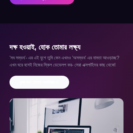
দক্ষ হওয়াই, হোক তোমার লক্ষ্য
'সব সম্ভব'- এর এই যুগে তুমি কেন এখনও 'অসম্ভব' এর নামতা আওড়াচ্ছ?
এখন ঘরে বসেই নিজের স্কিল ডেভেলপ কর- সেরা এক্সপার্টদের কাছ থেকে!
খুজে নাও তোমার ক্যারিয়ার